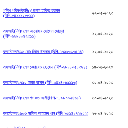
পুলিশ পরিদর্শক(নিঃ)/ জনাব হাবিবুর রহমান
২২-০৫-২০২৩
(বিপি-৮৪১১১২৮৮১১)
এসআই(নিঃ)/ মোঃ আনোয়ার হোসেন মোল্ল্যা
২২-০৫-২০২৩
(বিপি-৬৯৮৮০৪২৩১১)
কনস্টেবল/৪১৬ মোঃ লিটন ইসলাম (বিপি-৭৭৯৮০১৭৫৭৪)
২২-০৫-২০২৩
এসআই(নিঃ)/ মোঃ হেদায়েত হোসেন (বিপি-৬৮৮৮০৫৮৩৯৪)
১৪-০৫-২০২৩
কনস্টেবল/১৭৯০ ইমাম হাসান (বিপি-৯৪১৪১৬৯১৯৬)
৩০-০৪-২০২৩
এসআই(নিঃ)/ মোঃ শওকত আলী(বিপি-৭৮৯৮০০২৪৬৮)
৩০-০৪-২০২৩
কনস্টেবল/১৬০৩ সাকিল আহমেদ খান (বিপি-৯৫১৪১৭২৬২২)
২৬-০৪-২০২৩