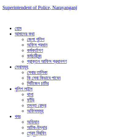
Superintendent of Police, Narayanganj
হোম
আমাদের কথা
জেলা পুলিশ
অফিস প্রধান
কর্মকর্তাগণ
কর্মচারীবৃন্দ
প্রাক্তন আফিস প্রধানগণ
সেবাসমূহ
সেবার তালিকা
কি সেবা কিভাবে পাবেন
সিটিজেন চার্টার
পুলিশ লাইন্স
থানা
ফাঁড়ি
তদন্ত কেন্দ্র
অফিসসমূহ
খবর
অভিযান
আটক-উদ্ধার
প্রেস ব্রিফিং