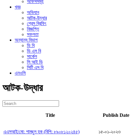
অফিসসমূহ
খবর
অভিযান
আটক-উদ্ধার
প্রেস ব্রিফিং
বিজ্ঞপ্তি
সফলতা
অন্যান্য বিভাগ
ডি বি
ডি এস বি
সার্কেল
সি আই ডি
সিটি এস বি
এনওসি
আটক-উদ্ধার
Title
Publish Date
এএসআই/মো: শামছুল হক (বিপি: ৮৯০৮১২০২৪৫)
১৫-০১-২০২৩