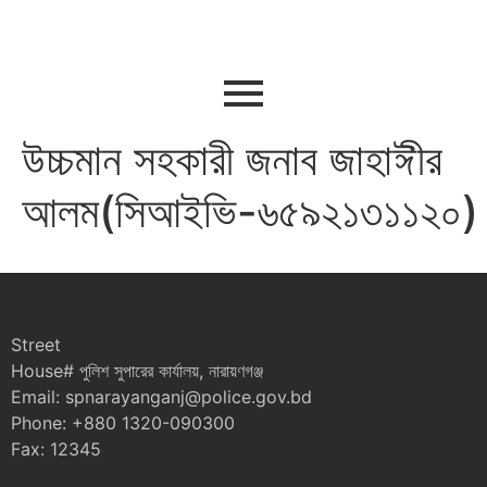
উচ্চমান সহকারী জনাব জাহাঈীর
আলম(সিআইভি-৬৫৯২১৩১১২০)
Street
House# পুলিশ সুপারের কার্যালয়, নারায়ণগঞ্জ
Email: spnarayanganj@police.gov.bd
Phone: +880 1320-090300
Fax: 12345