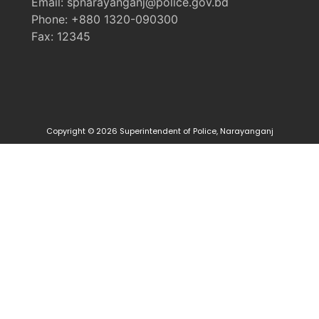
Email: spnarayanganj@police.gov.bd
Phone: +880 1320-090300
Fax: 12345
Copyright © 2026 Superintendent of Police, Narayanganj