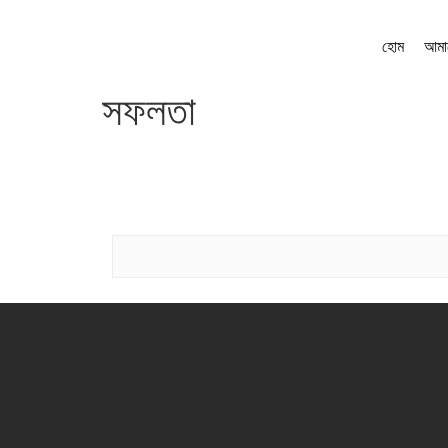
হোম
আমা
সফলতা