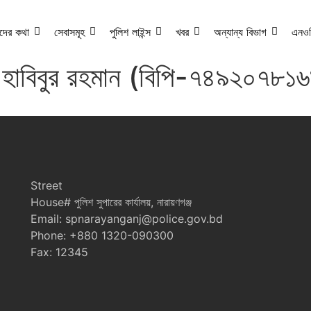
দের কথা
সেবাসমূহ
পুলিশ লাইন্স
খবর
অন্যান্য বিভাগ
এনও
হাবিবুর রহমান (বিপি-৭৪৯২০৭৮১
Street
House# পুলিশ সুপারের কার্যালয়, নারায়ণগঞ্জ
Email: spnarayanganj@police.gov.bd
Phone: +880 1320-090300
Fax: 12345