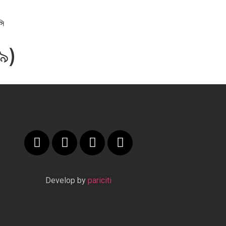
সি
৬৯)
Develop by
pariciti