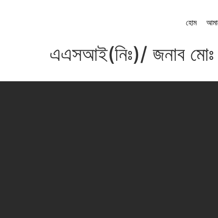
হোম
আমা
এএসআই(নিঃ)/ জনাব মোঃ 